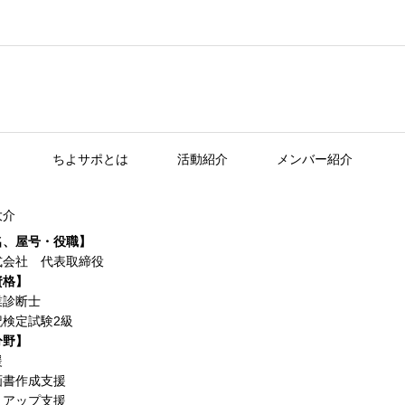
ちよサポとは
活動紹介
メンバー紹介
大介
名、屋号・役職】
式会社 代表取締役
資格】
業診断士
記検定試験2級
分野】
援
画書作成支援
トアップ支援