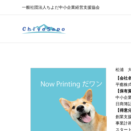
一般社団法人ちよだ中小企業経営支援協会
松浦 
【会社
平癒株
【保有
中小企
日商簿
【得意
創業支
事業計
スター