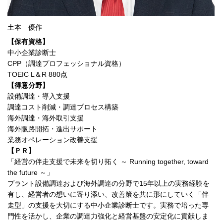
土本 優作
【保有資格】
中小企業診断士
CPP（調達プロフェッショナル資格）
TOEIC L＆R 880点
【得意分野】
設備調達・導入支援
調達コスト削減・調達プロセス構築
海外調達・海外取引支援
海外販路開拓・進出サポート
業務オペレーション改善支援
【ＰＲ】
「経営の伴走支援で未来を切り拓く ～ Running together, toward
the future ～」
プラント設備調達および海外調達の分野で15年以上の実務経験を
有し、経営者の想いに寄り添い、改善策を共に形にしていく「伴
走型」の支援を大切にする中小企業診断士です。実務で培った専
門性を活かし、企業の調達力強化と経営基盤の安定化に貢献しま